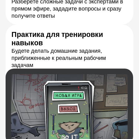
Персональная обратная связь
на ваши задания
Подробная обратная связь от кураторов-
экспертов в течение 72 часов с момента
отправки работы
Живое общение
и практика
с экспертами
Каждую тему разберёте с опытными
спикерами на онлайн-занятиях. Сможете
задать любые вопросы и получить
моментальную обратную связь, а также
обмениваться идеями с сокурсниками.