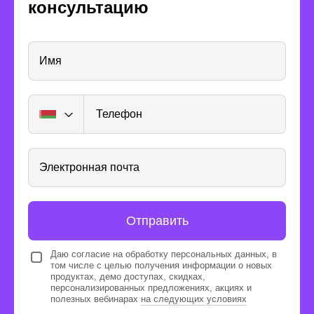
консультацию
Имя
Телефон
Получите опыт
реальной работы
Электронная почта
Отправить
Даю согласие на обработку персональных данных, в
том числе с целью получения информации о новых
продуктах, демо доступах, скидках,
Каждые 3 месяца проводим
персонализированных предложениях, акциях и
отбор для работы над
полезных вебинарах
на следующих условиях