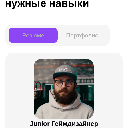
дизайнер-дженералист, narrative game
designer
Инструменты:
Unity
Unreal Engine
Visual Studio
GitLab
Навыки:
Разработка концепции игры