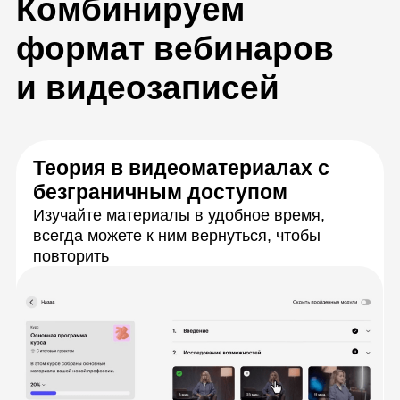
Вебинары по расписанию
Разберёте сложные задачи с экспертами в
прямом эфире, зададите вопросы и сразу
получите ответы
Практика для тренировки
навыков
Будете делать домашние задания,
приближенные к реальным рабочим
задачам