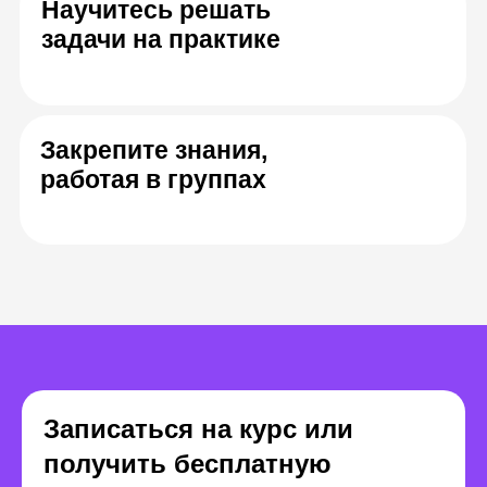
из геймдева
Денис Поздняков
Алексей Пеш
Совладелец игровых
Игровой 
студий «Винторог»
руководи
и Contrast Games
Blini Gam
Записаться на курс или
получить бесплатную