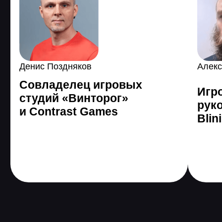
3 485 589
человек по
всему миру уже
поменяли жизнь с
помощью GeekBrains
Все еще сомневаетесь?
Получить консультацию