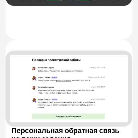
Разберетесь
с теорией
Научитесь решать
задачи на практике