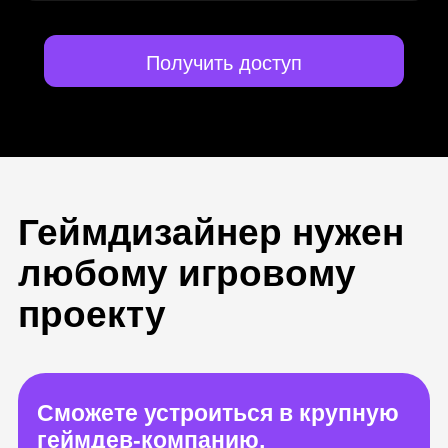
Получить доступ
Геймдизайнер нужен
любому игровому
проекту
Сможете устроиться в крупную
геймдев-компанию,
независимую студию или брать
проекты на фриланс-биржах
Первые заказы сможете
выполнять через 3 месяца
после старта курса