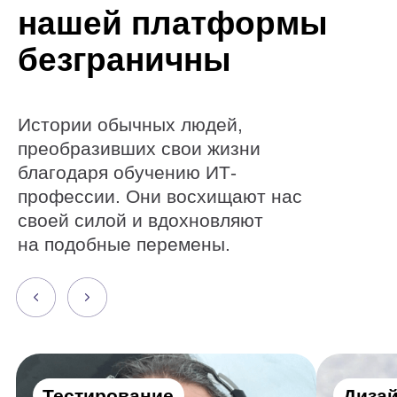
Тестирование
Дизайн
Как стать тестировщиком,
Как от диза
лежа на больничной
перейти к п
койке
космоса
Алексей Дубовский
Евгений Буйм