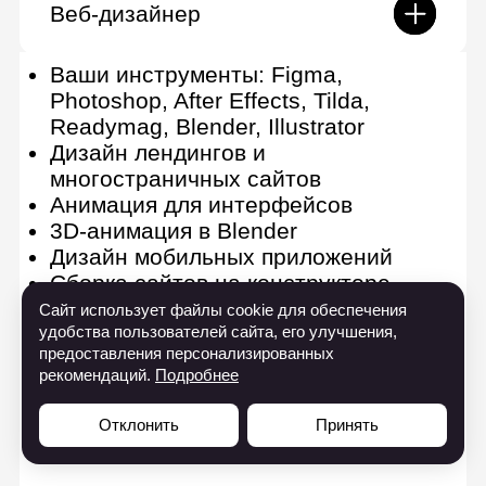
Ваши инструменты: Photoshop,
After Effects, Illustrator, Procreate
Работа с брифом заказчика
Создание покадровой анимации
Стилизации, работа по
референсам
Работа с растром и вектором
Создание концептов персонажей
Подготовка иллюстрированной
айдентики
Предпечатная подготовка
Сайт использует файлы cookie для обеспечения
Стратегическое планирование
удобства пользователей сайта, его улучшения,
предоставления персонализированных
рекомендаций.
Подробнее
Отклонить
Принять