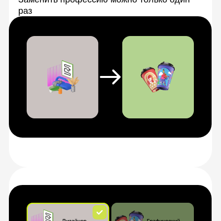
Откроем сразу две профессии,
если не можете выбрать
конкретную
Дадим доступ на две недели к двум
профессиям, чтобы вы точно смогли
определиться
Какие онлайн-курсы