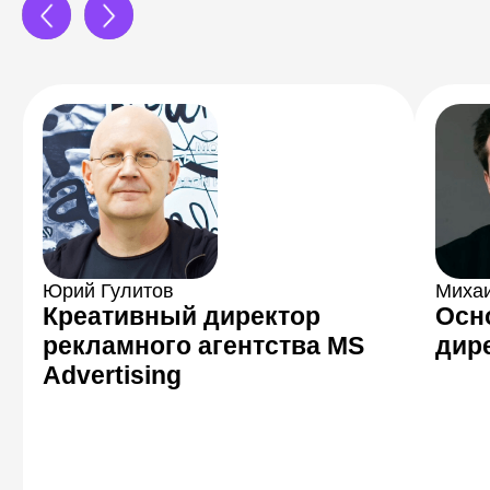
Знакомство с профессиями
Поймете особенности современных
профессий и попробуете их на
практике
После профтеста вы сможете
подробнее узнать про те
профессии, которые больше всего
вам подходят. Для каждой
профессии подготовлен
интерактивный рассказ в виде
статей с видео, тестами и опытом
экспертов. Про каждую профессию
вы узнаете: чем занимаются
специалисты, сколько можно
заработать, где и как искать
работу + решите несколько задач,
чтобы вы могли «примерить»
профессию.