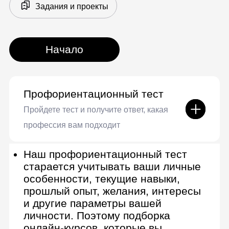
игры — на тот случай, если
помимо IT вам понравится что-то
другое.
Профессии на выбор
Графический дизайнер
Ваши инструменты: Adobe
Illustrator, Adobe Photoshop, Adobe
InDesign, Figma
Работа с растровой и векторной
графикой
Конкурентный и пользовательский