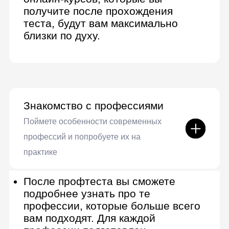
анализ
Создание фирменного стиля,
ребрендинг и рестайлинг
Брифинг и выявление
потребностей
Дизайн полиграфии: листовки,
буклеты, брошюры, постеры
Разработка коммуникационной
стратегии
Дизайн для диджитал-носителей
Предпечатная подготовка