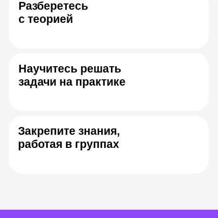
Юрий Гулитов
Михаил Розо
Креативный директор
Основател
рекламного агентства MS
директор
Advertising