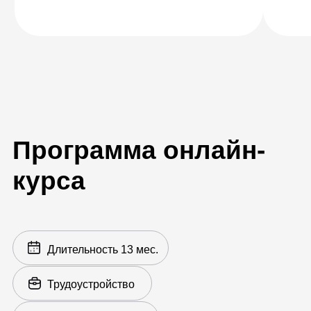
Выбор профессии для
дальнейшего изучения
Вы прошли тест, изучили материалы
и готовы осознанно подойдете к
выбору профессии
На выбор доступны основные
профессии: графический
дизайнер, веб-дизайнер, дизайнер
интерьеров, геймдизайнер, 3D-
дженералист, иллюстратор,
художник компьютерной графики и
Fashion-дизайнер.
Также на выбор доступны
дополнительные профессии из
других направлений: аналитика,
дизайн, маркетинг, кино, музыка и