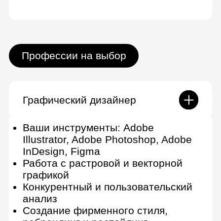
3D-дженералист
Ваши инструменты: Autodesk
Maya, Blender, ZBrush, Marmoset
Toolbag, Houdini, Marvelous
Designer, Unreal Engine, Unity,
RizomUV, Substance 3D Painter
Подбор референсов для 3D-
моделей
UV Mapping — преобразование 3D
в 2D
Скульптинг 3D-моделей