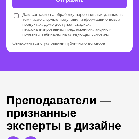
Даю согласие на обработку персональных данных, в
Профориентационный тест
том числе с целью получения информации о новых
Пройдете тест и получите ответ, какая
продуктах, демо доступах, скидках,
персонализированных предложениях, акциях и
профессия вам подходит
полезных вебинарах
на следующих условиях
Ознакомиться с условиями
публичного договора
Наш профориентационный тест
старается учитывать ваши личные
особенности, текущие навыки,
прошлый опыт, желания, интересы
и другие параметры вашей
личности. Поэтому подборка
онлайн-курсов, которые вы
получите после прохождения
теста, будут вам максимально
близки по духу.