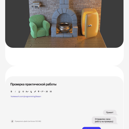
Разберетесь
с теорией
Научитесь решать
задачи на практике
Закрепите знания,
работая в группах