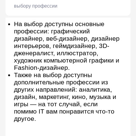
Геймдизайнер
Ваши инструменты: Unity, Unreal
Engine, Visual Studio, GitLab
Разработка концепции игры
Анализ и сравнение моделей
баланса
Участие в разработке игрового
сценария
Участие в разработке стратегии
продвижения
Проектирование уровней и
механик
Подготовка механик монетизации
игры
Подготовка технического задания
для разработчиков
Составление технической
документации