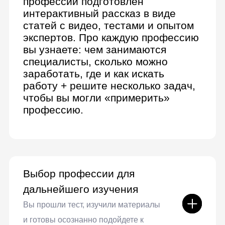
Веб-дизайнер
Ваши инструменты: Figma,
Photoshop, After Effects, Tilda,
Readymag, Blender, Illustrator
Дизайн лендингов и
многостраничных сайтов
Анимация для интерфейсов
3D-анимация в Blender
Дизайн мобильных приложений
Сборка сайтов на конструкторе
Создание интерактивных
прототипов
Подготовка макета к верстке